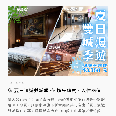
2025.07.10
2025
！
💦 夏日漫遊雙城季 💦 搶先購買、入住兩個...
【
？別
夏天又到來了！除了去海邊，來趟城市小旅行也是不錯的
自韓
你度
選擇。今夏，探索集團旗下新舍商旅共同推出「夏日漫遊
中分
雙城季」方案，選擇新舍商旅中山館＋中壢館／新竹館...
「價